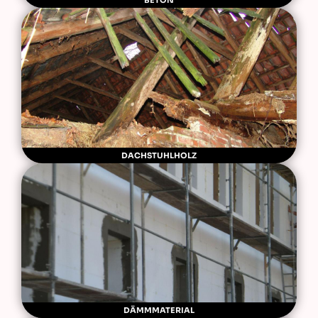
BETON
DACHSTUHLHOLZ
DÄMMMATERIAL