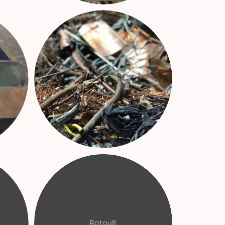
Rotguß