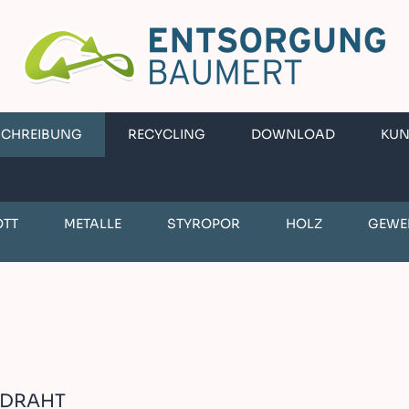
SCHREIBUNG
RECYCLING
DOWNLOAD
KU
OTT
METALLE
STYROPOR
HOLZ
GEWE
RDRAHT