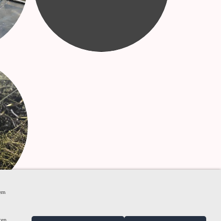
dem
ren