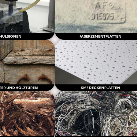
MULSIONEN
FASERZEMENTPLATTEN
TER UND HOLZTÜREN
KMF DECKENPLATTEN