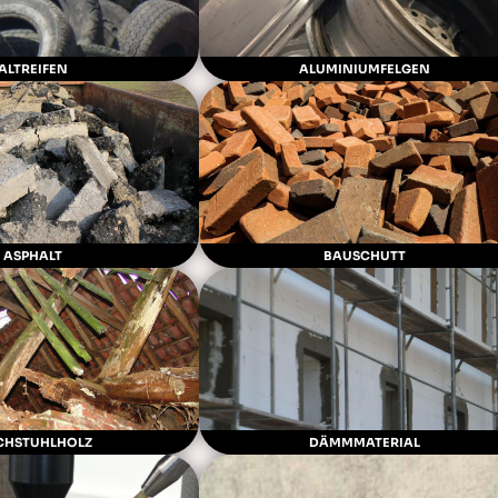
ALTREIFEN
ALUMINIUMFELGEN
ASPHALT
BAUSCHUTT
CHSTUHLHOLZ
DÄMMMATERIAL