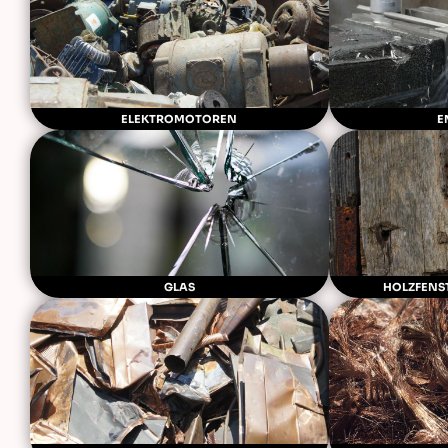
ELEKTROMOTOREN
E
GLAS
HOLZFENS