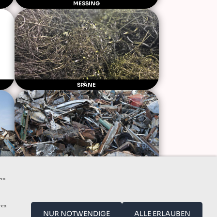
MESSING
SPÄNE
STAHLSCHROTT
dem
ren
YSTEM (WHISTLEBLOWER)
NUR NOTWENDIGE
ALLE ERLAUBEN