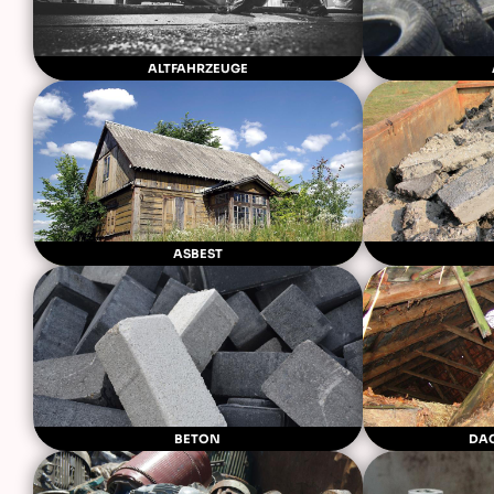
ALTFAHRZEUGE
ASBEST
BETON
DA