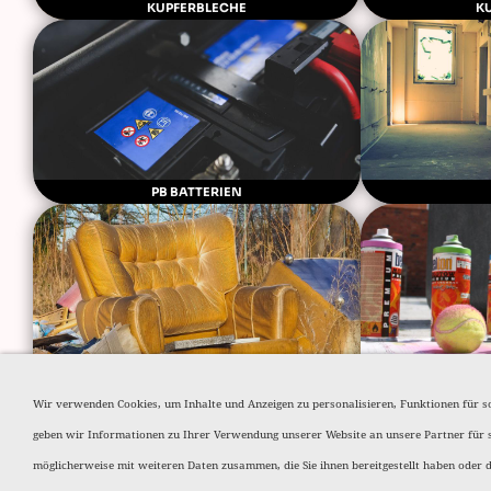
KUPFERBLECHE
K
PB BATTERIEN
SPERRMÜLL
SPRAYDOSEN
Wir verwenden Cookies, um Inhalte und Anzeigen zu personalisieren, Funktionen für s
geben wir Informationen zu Ihrer Verwendung unserer Website an unsere Partner für 
möglicherweise mit weiteren Daten zusammen, die Sie ihnen bereitgestellt haben oder 
HOME
DATENSCHUTZERK