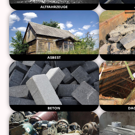
ALTFAHRZEUGE
ASBEST
BETON
DA