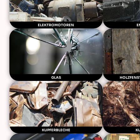
ELEKTROMOTOREN
E
GLAS
HOLZFENS
KUPFERBLECHE
K