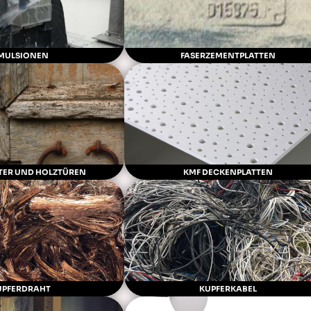
MULSIONEN
FASERZEMENTPLATTEN
TER UND HOLZTÜREN
KMF DECKENPLATTEN
UPFERDRAHT
KUPFERKABEL