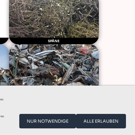
SPÄNE
STAHLSCHROTT
dem
ren
YSTEM (WHISTLEBLOWER)
NUR NOTWENDIGE
ALLE ERLAUBEN